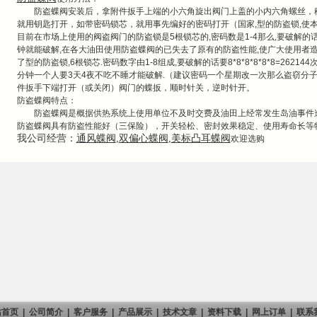
防盗蝶阀安装后，拿附件扳手上端的小六角旋出阀门上盖的小内六角螺丝，移
就用钥匙打开，如带密码锁芯，就用事先编好的密码打开（国家,型的防盗锁,使本
目前在市场上使用的阀盗阀门的防盗锁是5根锁芯的,密码数是1-4那么,要破解的话只要4
钟就能破解,在各大油田使用防盗蝶阀的已失去了原有的防盗性能,使广大使用者造
了型的防盗锁,6根锁芯.密码数字由1-8组成,要破解的话要8*8*8*8*8*8=26214
分钟一个人要3天4夜不吃不睡才能破解.（建议密码一个星期改一次那么盗窃分
件扳手下端打开（或关闭）阀门的蝶扳，顺时针关，逆时针开。
防盗蝶阀特点：
防盗蝶阀是概据供热系统上使用单位不及时交费及油田上经常发生岛油事件造
防盗蝶阀具有防盗性能好（三保险），开关轻松、密封效果稳定、使用寿命长等
我公司经营：
通风蝶阀
,
双偏心蝶阀
,
美标凸耳蝶阀
欢迎选购
站首页
|
公司简介
|
客户服务
|
产品展示
|
技术文章
|
资料下载
|
网上订单
|
联系