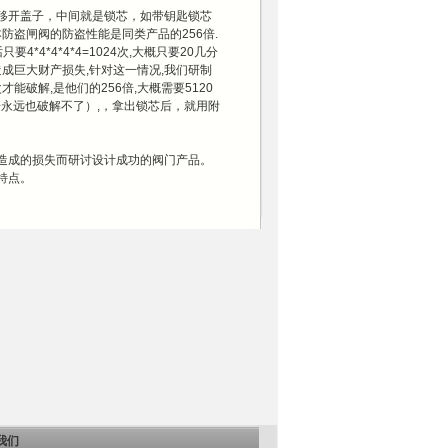
开盖子，中间就是锁芯，如带钥匙锁芯
防盗闸阀的防盗性能是同类产品的256倍.
*4*4*4*4=1024次,大概只要20几分
成巨大财产损失,针对这一情况,我们研制
4次才能破解,是他们的256倍,大概需要5120
子永远也破解不了）,，拿出锁芯后，就用附
成的损失而研讨设计成功的阀门产品。
特点。
我们