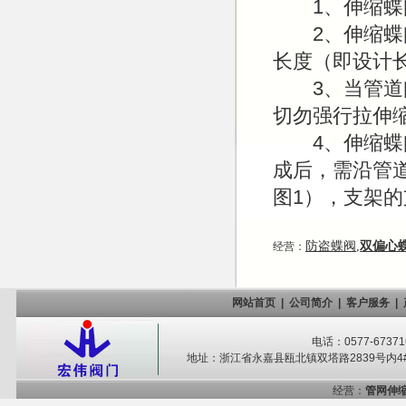
1、伸缩蝶阀
2、伸缩蝶阀
长度（即设计
3、当管道间
切勿强行拉伸
4、伸缩蝶阀
成后，需沿管
图1），支架
防盗蝶阀
,
双偏心
经营：
网站首页
|
公司简介
|
客户服务
|
电话：0577-67371
地址：浙江省永嘉县瓯北镇双塔路2839号内4#-
经营：
管网伸缩