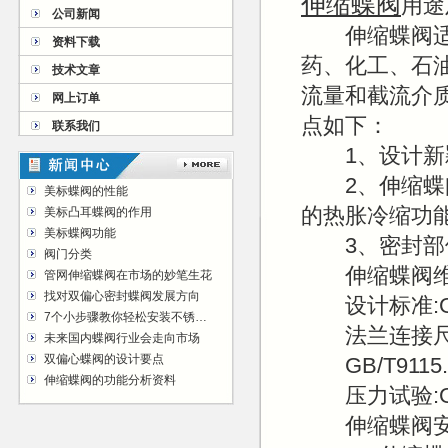
伸缩蝶阀
用途
公司新闻
伸缩蝶阀适用于
资料下载
药、化工、石
技术文章
流量和截流介
网上订单
点如下：
联系我们
1、设计新颖
2、伸缩蝶阀
美标蝶阀的性能
的热胀冷缩功
美标凸耳蝶阀的作用
美标蝶阀功能
3、密封部位
阀门分类
伸缩蝶阀维
管网伸缩蝶阀在市场的妙笔生花
找对双偏心密封蝶阀发展方向
设计标准:GB/T
7个小步骤教你轻松安装不锈钢法兰球阀
法兰连接尺寸:GB/
未来国内蝶阀行业会走向市场
双偏心蝶阀的设计要点
GB/T9115.1-
伸缩蝶阀的功能分析资料
压力试验:GB/T1
伸缩蝶阀安