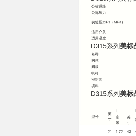
公称通经
公称压力
实验压力Ps（MPa）
适用介质
适用温度
D315系列
美标
名称
阀体
阀板
帆杆
密封套
填料
D315系列
美标
L
英
型号
毫
英
寸
米
寸
2"
1.72
43