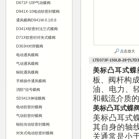
D671F-10P气动蝶阀
D941X-10电动软密封蝶阀
通风蝶阀D941W-0.1/0.6
D341X软密封法兰式蝶阀
D71X软密封对夹式蝶阀
D363H对焊蝶阀
点击放大
电动通风蝶阀
LTD373F-150LB-28寸L
气动通风蝶阀
美标凸耳式蝶
蜗轮通风蝶阀
板、阀杆构成
手柄操作通风蝶阀
油、电力、
消防*信号蝶阀
和截流介质
SD341X伸缩蝶阀
美标凸耳式蝶
电动软密封蝶阀
美标凸耳式
气动软密封蝶阀
蜗轮传动软密封蝶阀
其自身的轴
对夹式电动软密封蝶阀
关通常是小