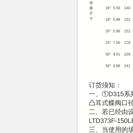
连
接
16"
5.50
140
尺
寸
18"
5.98
152
20"
5.98
152
24"
7.00
178
30"
9.01
229
36"
9.88
241
订货须知：
一、①D315系
凸耳式蝶阀口
二、若已经由设
LTD373F-
三、当使用的