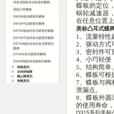
对夹式蜗轮传动软密封蝶阀
蝶板的定位
美标凸耳蝶阀
蜗轮减速器
D943H电动硬密封蝶阀
在任意位置
D643H气动硬密封蝶阀
美标凸耳式蝶
D973H电动对夹式硬密封蝶阀
1、流量特性
D673H气动对夹式硬密封蝶阀
2、驱动方式
D373H蜗轮传动对夹式硬密封
蝶阀
3、密封件可
D73H对夹式硬密封蝶阀
4、小巧轻便
D343H蜗轮传动硬密封蝶阀
5、结构简单
球阀系列
水利控制阀
6、蝶板可根
截止阀系列
7、蝶板与
闸阀系列
泄漏点。
8、蝶板外
的使用寿命，
D315系列美