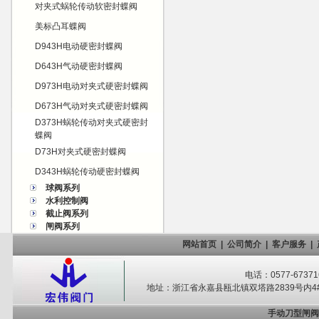
对夹式蜗轮传动软密封蝶阀
美标凸耳蝶阀
D943H电动硬密封蝶阀
D643H气动硬密封蝶阀
D973H电动对夹式硬密封蝶阀
D673H气动对夹式硬密封蝶阀
D373H蜗轮传动对夹式硬密封
蝶阀
D73H对夹式硬密封蝶阀
D343H蜗轮传动硬密封蝶阀
球阀系列
水利控制阀
截止阀系列
闸阀系列
网站首页
|
公司简介
|
客户服务
|
电话：0577-67371
地址：浙江省永嘉县瓯北镇双塔路2839号内4#-
手动刀型闸阀