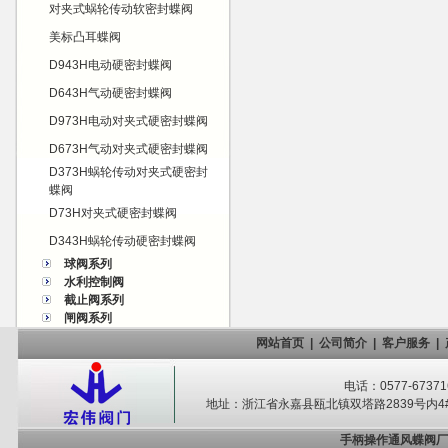
对夹式蜗轮传动软密封蝶阀
美标凸耳蝶阀
D943H电动硬密封蝶阀
D643H气动硬密封蝶阀
D973H电动对夹式硬密封蝶阀
D673H气动对夹式硬密封蝶阀
D373H蜗轮传动对夹式硬密封
蝶阀
D73H对夹式硬密封蝶阀
D343H蜗轮传动硬密封蝶阀
球阀系列
水利控制阀
截止阀系列
闸阀系列
网站首页
|
公司简介
|
客户服务
|
电话：0577-67371
地址：浙江省永嘉县瓯北镇双塔路2839号内4#-
手柄操作通风蝶阀厂