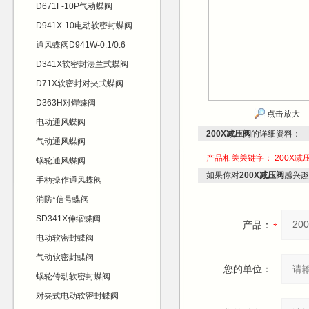
D671F-10P气动蝶阀
D941X-10电动软密封蝶阀
通风蝶阀D941W-0.1/0.6
D341X软密封法兰式蝶阀
D71X软密封对夹式蝶阀
D363H对焊蝶阀
点击放大
电动通风蝶阀
200X减压阀
的详细资料：
气动通风蝶阀
产品相关关键字：
200X减
蜗轮通风蝶阀
如果你对
200X减压阀
感兴趣
手柄操作通风蝶阀
消防*信号蝶阀
SD341X伸缩蝶阀
产品：
电动软密封蝶阀
气动软密封蝶阀
您的单位：
蜗轮传动软密封蝶阀
对夹式电动软密封蝶阀